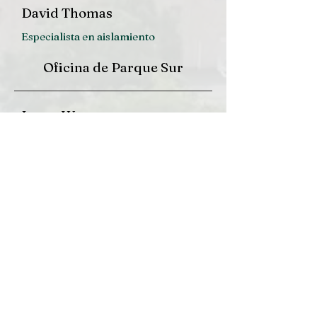
David Thomas
Especialista en aislamiento
Oficina de Parque Sur
Laura Wagner
empleado contable
Donald Kawa
Analista de Construcción
Servicios de vivienda vecinal
de South Buffalo, Inc.